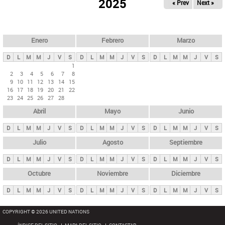
ú
2025
« Prev
Next »
l
s
a
q
p
u
e
a
Enero
Febrero
Marzo
d
s
a
D
L
M
M
J
V
S
D
L
M
M
J
V
S
D
L
M
M
J
V
S
p
1
2
3
4
5
6
7
8
r
9
10
11
12
13
14
15
i
16
17
18
19
20
21
22
23
24
25
26
27
28
n
Abril
Mayo
Junio
c
i
D
L
M
M
J
V
S
D
L
M
M
J
V
S
D
L
M
M
J
V
S
p
Julio
Agosto
Septiembre
a
D
L
M
M
J
V
S
D
L
M
M
J
V
S
D
L
M
M
J
V
S
l
e
Octubre
Noviembre
Diciembre
s
D
L
M
M
J
V
S
D
L
M
M
J
V
S
D
L
M
M
J
V
S
COPYRIGHT © 2026 UNITED NATIONS