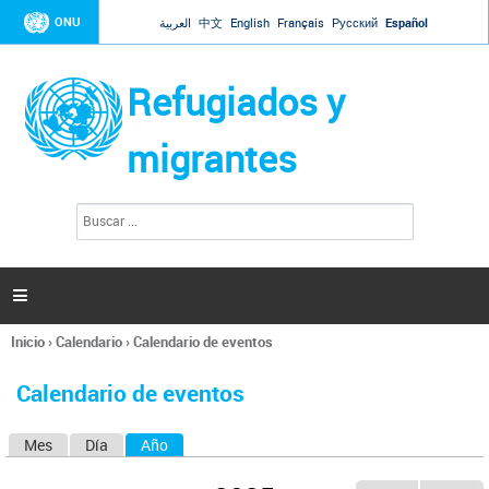
Jump to navigation
ONU
العربية
中文
English
Français
Русский
Español
Refugiados y
migrantes
B
F
u
o
s
r
c
a
m
r

u
l
Inicio
›
Calendario
›
Calendario de eventos
a
Se
r
encuentra
i
Calendario de eventos
usted
o
aquí
d
Mes
Día
Año
(solapa activa)
S
e
b
o