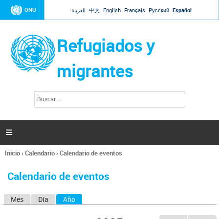
Jump to navigation
ONU
العربية
中文
English
Français
Русский
Español
Refugiados y
migrantes
B
F
u
o
s
r
c
a
m
r

u
l
Inicio
›
Calendario
›
Calendario de eventos
a
Se
r
encuentra
i
Calendario de eventos
usted
o
aquí
d
Mes
Día
Año
(solapa activa)
S
e
b
o