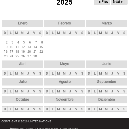
ú
2025
« Prev
Next »
l
s
a
q
p
u
e
a
Enero
Febrero
Marzo
d
s
a
D
L
M
M
J
V
S
D
L
M
M
J
V
S
D
L
M
M
J
V
S
p
1
2
3
4
5
6
7
8
r
9
10
11
12
13
14
15
i
16
17
18
19
20
21
22
23
24
25
26
27
28
n
Abril
Mayo
Junio
c
i
D
L
M
M
J
V
S
D
L
M
M
J
V
S
D
L
M
M
J
V
S
p
Julio
Agosto
Septiembre
a
D
L
M
M
J
V
S
D
L
M
M
J
V
S
D
L
M
M
J
V
S
l
e
Octubre
Noviembre
Diciembre
s
D
L
M
M
J
V
S
D
L
M
M
J
V
S
D
L
M
M
J
V
S
COPYRIGHT © 2026 UNITED NATIONS