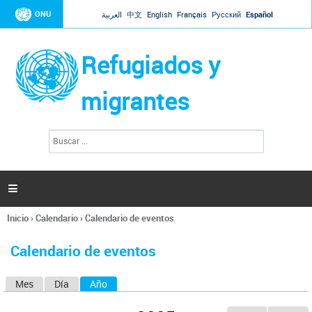
Jump to navigation
ONU
العربية
中文
English
Français
Русский
Español
Refugiados y
migrantes
B
F
u
o
s
r
c
a
m
r

u
l
Inicio
›
Calendario
›
Calendario de eventos
a
Se
r
encuentra
i
Calendario de eventos
usted
o
aquí
d
Mes
Día
Año
(solapa activa)
S
e
b
o