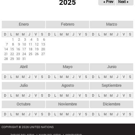
ú
2025
« Prev
Next »
l
s
a
q
p
u
e
a
Enero
Febrero
Marzo
d
s
a
D
L
M
M
J
V
S
D
L
M
M
J
V
S
D
L
M
M
J
V
S
p
1
2
3
4
5
6
7
8
9
10
11
12
13
r
14
15
16
17
18
19
20
i
21
22
23
24
25
26
27
28
29
30
31
n
Abril
Mayo
Junio
c
i
D
L
M
M
J
V
S
D
L
M
M
J
V
S
D
L
M
M
J
V
S
p
Julio
Agosto
Septiembre
a
D
L
M
M
J
V
S
D
L
M
M
J
V
S
D
L
M
M
J
V
S
l
e
Octubre
Noviembre
Diciembre
s
D
L
M
M
J
V
S
D
L
M
M
J
V
S
D
L
M
M
J
V
S
COPYRIGHT © 2026 UNITED NATIONS