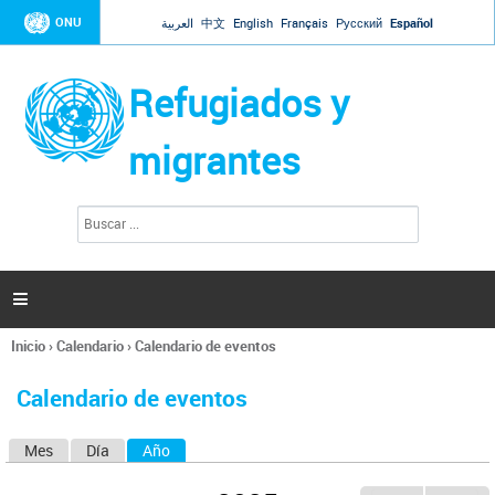
Jump to navigation
ONU
العربية
中文
English
Français
Русский
Español
Refugiados y
migrantes
B
F
u
o
s
r
c
a
m
r

u
l
Inicio
›
Calendario
›
Calendario de eventos
a
Se
r
encuentra
i
Calendario de eventos
usted
o
aquí
d
Mes
Día
Año
(solapa activa)
S
e
b
o