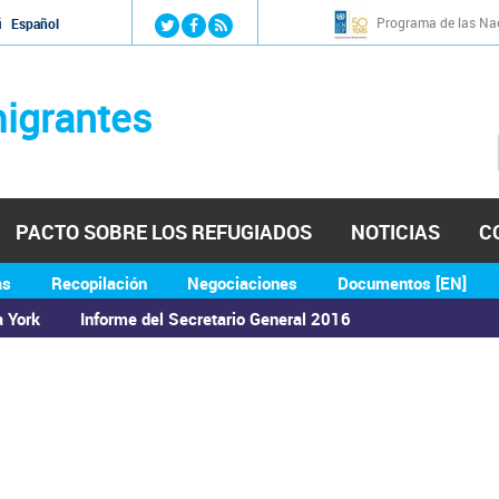
Jump to navigation
Programa de las Nac
й
Español
igrantes
PACTO SOBRE LOS REFUGIADOS
NOTICIAS
C
as
Recopilación
Negociaciones
Documentos [EN]
a York
Informe del Secretario General 2016