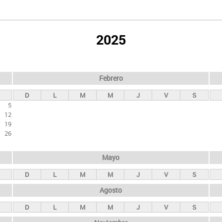
2025
Febrero
D
L
M
M
J
V
S
5
12
19
26
Mayo
D
L
M
M
J
V
S
Agosto
D
L
M
M
J
V
S