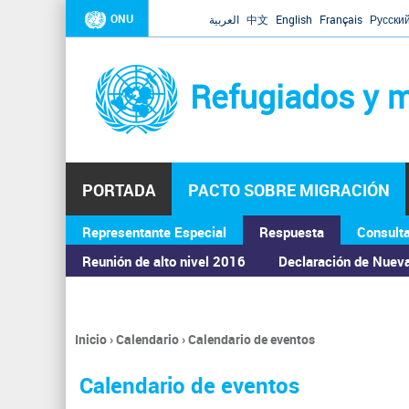
ONU
العربية
中文
English
Français
Русски
Refugiados y m
PORTADA
PACTO SOBRE MIGRACIÓN
Representante Especial
Respuesta
Consult
ASAMBLEA GENERAL
Reunión de alto nivel 2016
Declaración de Nuev
Inicio
›
Calendario
›
Calendario de eventos
Se
encuentra
Calendario de eventos
usted