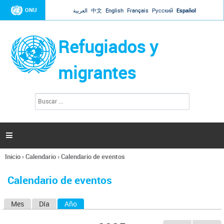
Jump to navigation
ONU
العربية
中文
English
Français
Русский
Español
Refugiados y
migrantes
B
F
u
o
s
r
c
a
m
r

u
l
Inicio
›
Calendario
›
Calendario de eventos
a
Se
r
encuentra
i
Calendario de eventos
usted
o
aquí
d
Mes
Día
Año
(solapa activa)
S
e
b
o