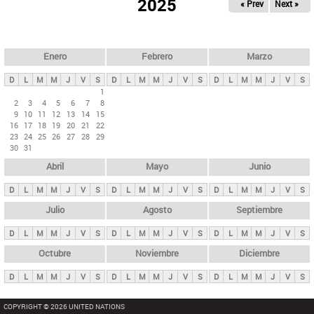
ú
2025
« Prev
Next »
l
s
a
q
p
u
e
a
Enero
Febrero
Marzo
d
s
a
D
L
M
M
J
V
S
D
L
M
M
J
V
S
D
L
M
M
J
V
S
p
1
2
3
4
5
6
7
8
r
9
10
11
12
13
14
15
i
16
17
18
19
20
21
22
23
24
25
26
27
28
29
n
30
31
c
Abril
Mayo
Junio
i
p
D
L
M
M
J
V
S
D
L
M
M
J
V
S
D
L
M
M
J
V
S
a
Julio
Agosto
Septiembre
l
D
L
M
M
J
V
S
D
L
M
M
J
V
S
D
L
M
M
J
V
S
e
Octubre
Noviembre
Diciembre
s
D
L
M
M
J
V
S
D
L
M
M
J
V
S
D
L
M
M
J
V
S
COPYRIGHT © 2026 UNITED NATIONS