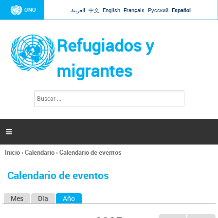
Jump to navigation
ONU
العربية
中文
English
Français
Русский
Español
Refugiados y
migrantes
B
F
u
o
s
r
c
a
m
r

u
l
Inicio
›
Calendario
›
Calendario de eventos
a
Se
r
encuentra
i
Calendario de eventos
usted
o
aquí
d
Mes
Día
Año
(solapa activa)
S
e
b
o