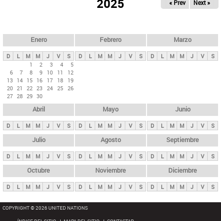
ú
2025
« Prev
Next »
l
s
a
q
p
u
e
a
Enero
Febrero
Marzo
d
s
a
D
L
M
M
J
V
S
D
L
M
M
J
V
S
D
L
M
M
J
V
S
p
1
2
3
4
5
6
7
8
9
10
11
12
r
13
14
15
16
17
18
19
i
20
21
22
23
24
25
26
27
28
29
30
n
Abril
Mayo
Junio
c
i
D
L
M
M
J
V
S
D
L
M
M
J
V
S
D
L
M
M
J
V
S
p
Julio
Agosto
Septiembre
a
D
L
M
M
J
V
S
D
L
M
M
J
V
S
D
L
M
M
J
V
S
l
e
Octubre
Noviembre
Diciembre
s
D
L
M
M
J
V
S
D
L
M
M
J
V
S
D
L
M
M
J
V
S
COPYRIGHT © 2026 UNITED NATIONS