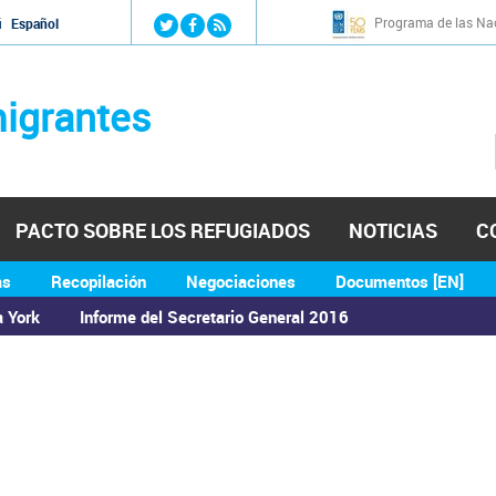
Jump to navigation
Programa de las Nac
й
Español
igrantes
PACTO SOBRE LOS REFUGIADOS
NOTICIAS
C
as
Recopilación
Negociaciones
Documentos [EN]
a York
Informe del Secretario General 2016