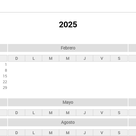
2025
Febrero
D
L
M
M
J
V
S
1
8
15
22
29
Mayo
D
L
M
M
J
V
S
Agosto
D
L
M
M
J
V
S