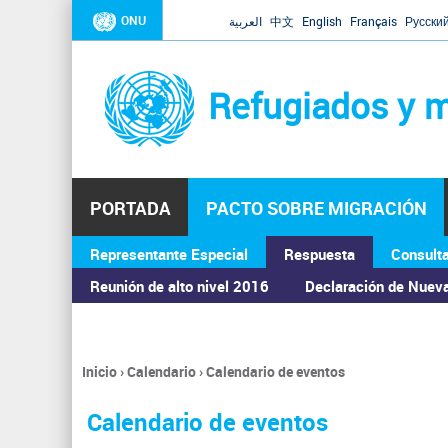
ONU
العربية
中文
English
Français
Русски
Refugiados y m
PORTADA
PACTO SOBRE MIGRACIÓN
Representante Especial
Respuesta
Consult
ASAMBLEA GENERAL
Reunión de alto nivel 2016
Declaración de Nuev
Inicio
›
Calendario
›
Calendario de eventos
Se
encuentra
Calendario de eventos
usted