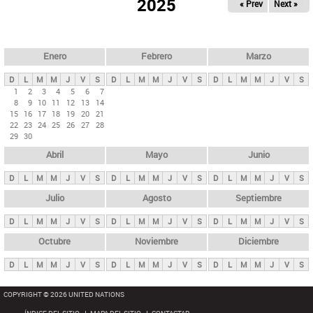
ú
2025
« Prev
Next »
l
s
a
q
p
u
e
a
Enero
Febrero
Marzo
d
s
a
D
L
M
M
J
V
S
D
L
M
M
J
V
S
D
L
M
M
J
V
S
p
1
2
3
4
5
6
7
8
9
10
11
12
13
14
r
15
16
17
18
19
20
21
i
22
23
24
25
26
27
28
29
30
n
Abril
Mayo
Junio
c
i
D
L
M
M
J
V
S
D
L
M
M
J
V
S
D
L
M
M
J
V
S
p
Julio
Agosto
Septiembre
a
D
L
M
M
J
V
S
D
L
M
M
J
V
S
D
L
M
M
J
V
S
l
e
Octubre
Noviembre
Diciembre
s
D
L
M
M
J
V
S
D
L
M
M
J
V
S
D
L
M
M
J
V
S
COPYRIGHT © 2026 UNITED NATIONS