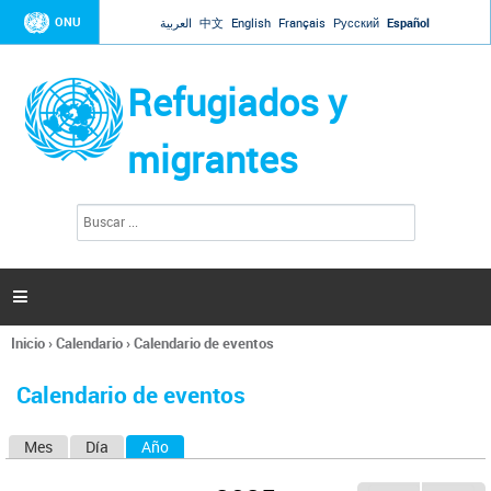
Jump to navigation
ONU
العربية
中文
English
Français
Русский
Español
Refugiados y
migrantes
B
F
u
o
s
r
c
a
m
r

u
l
Inicio
›
Calendario
›
Calendario de eventos
a
Se
r
encuentra
i
Calendario de eventos
usted
o
aquí
d
Mes
Día
Año
(solapa activa)
S
e
b
o