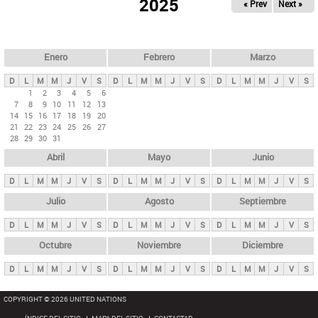
ú
2025
« Prev
Next »
l
s
a
q
p
u
e
a
Enero
Febrero
Marzo
d
s
a
D
L
M
M
J
V
S
D
L
M
M
J
V
S
D
L
M
M
J
V
S
p
1
2
3
4
5
6
7
8
9
10
11
12
13
r
14
15
16
17
18
19
20
i
21
22
23
24
25
26
27
28
29
30
31
n
Abril
Mayo
Junio
c
i
D
L
M
M
J
V
S
D
L
M
M
J
V
S
D
L
M
M
J
V
S
p
Julio
Agosto
Septiembre
a
D
L
M
M
J
V
S
D
L
M
M
J
V
S
D
L
M
M
J
V
S
l
e
Octubre
Noviembre
Diciembre
s
D
L
M
M
J
V
S
D
L
M
M
J
V
S
D
L
M
M
J
V
S
COPYRIGHT © 2026 UNITED NATIONS