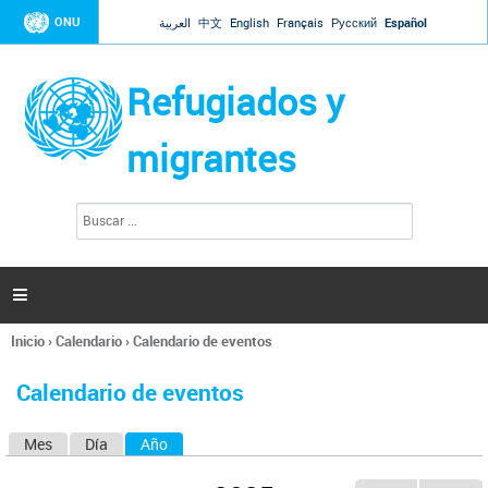
Jump to navigation
ONU
العربية
中文
English
Français
Русский
Español
Refugiados y
migrantes
B
F
u
o
s
r
c
a
m
r

u
l
Inicio
›
Calendario
›
Calendario de eventos
a
Se
r
encuentra
i
Calendario de eventos
usted
o
aquí
d
Mes
Día
Año
(solapa activa)
S
e
b
o