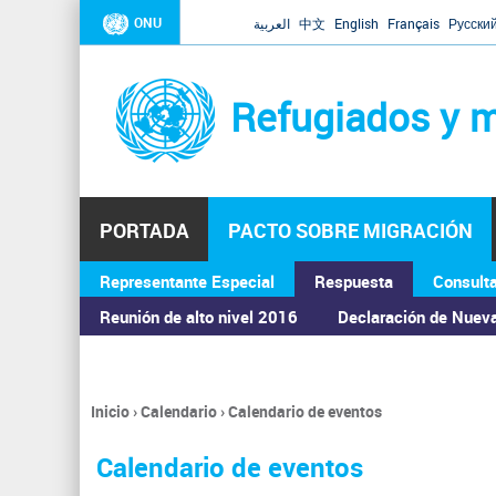
ONU
العربية
中文
English
Français
Русски
Refugiados y m
PORTADA
PACTO SOBRE MIGRACIÓN
Representante Especial
Respuesta
Consult
ASAMBLEA GENERAL
Reunión de alto nivel 2016
Declaración de Nuev
Inicio
›
Calendario
›
Calendario de eventos
Se
encuentra
Calendario de eventos
usted