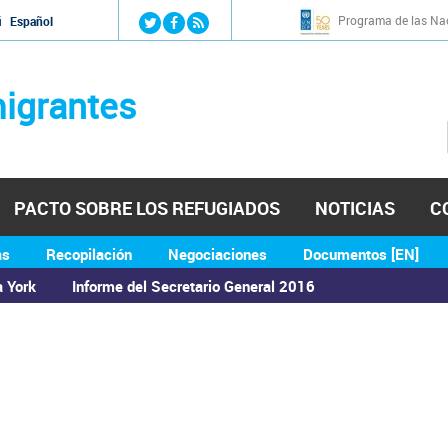
Jump to navigation
Programa de las Nac
й
Español
igrantes
PACTO SOBRE LOS REFUGIADOS
NOTICIAS
C
as
Recopilación
Negociaciones
Documentos [EN]
a York
Informe del Secretario General 2016