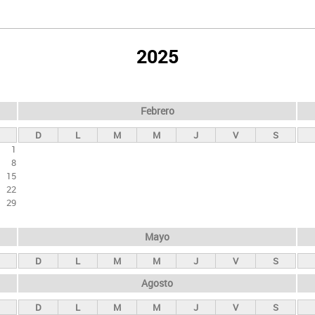
2025
Febrero
D
L
M
M
J
V
S
1
8
15
22
29
Mayo
D
L
M
M
J
V
S
Agosto
D
L
M
M
J
V
S