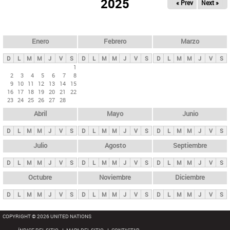
ú
2025
« Prev
Next »
l
s
a
q
p
u
e
a
Enero
Febrero
Marzo
d
s
a
D
L
M
M
J
V
S
D
L
M
M
J
V
S
D
L
M
M
J
V
S
p
1
2
3
4
5
6
7
8
r
9
10
11
12
13
14
15
i
16
17
18
19
20
21
22
23
24
25
26
27
28
n
Abril
Mayo
Junio
c
i
D
L
M
M
J
V
S
D
L
M
M
J
V
S
D
L
M
M
J
V
S
p
Julio
Agosto
Septiembre
a
D
L
M
M
J
V
S
D
L
M
M
J
V
S
D
L
M
M
J
V
S
l
e
Octubre
Noviembre
Diciembre
s
D
L
M
M
J
V
S
D
L
M
M
J
V
S
D
L
M
M
J
V
S
COPYRIGHT © 2026 UNITED NATIONS