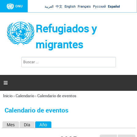
Jump to navigation
ONU
العربية
中文
English
Français
Русский
Español
Refugiados y
migrantes
B
F
u
o
s
r
c
a
m
r

u
l
Inicio
›
Calendario
›
Calendario de eventos
a
Se
r
encuentra
i
Calendario de eventos
usted
o
aquí
d
Mes
Día
Año
(solapa activa)
S
e
b
o