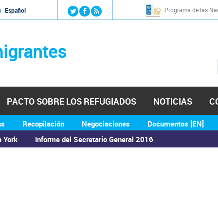
Jump to navigation
Programa de las Nac
й
Español
igrantes
PACTO SOBRE LOS REFUGIADOS
NOTICIAS
C
as
Recopilación
Negociaciones
Documentos [EN]
a York
Informe del Secretario General 2016