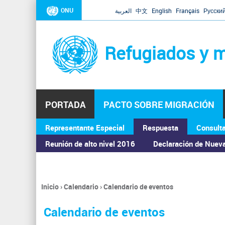
ONU
العربية
中文
English
Français
Русски
Refugiados y m
PORTADA
PACTO SOBRE MIGRACIÓN
Representante Especial
Respuesta
Consult
ASAMBLEA GENERAL
Reunión de alto nivel 2016
Declaración de Nuev
Inicio
›
Calendario
›
Calendario de eventos
Se
encuentra
Calendario de eventos
usted