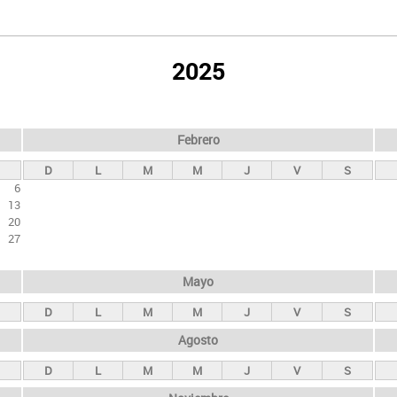
2025
Febrero
D
L
M
M
J
V
S
6
13
20
27
Mayo
D
L
M
M
J
V
S
Agosto
D
L
M
M
J
V
S