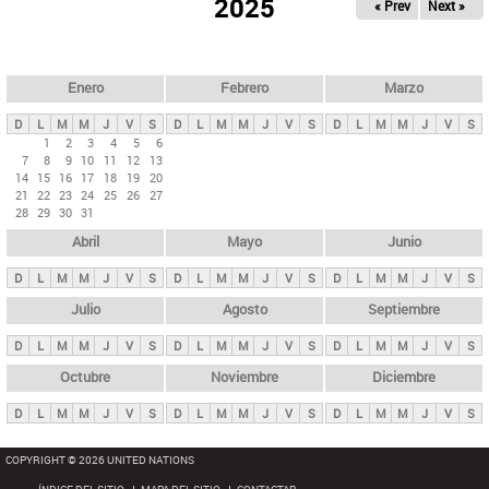
ú
2025
« Prev
Next »
l
s
a
q
p
u
e
a
Enero
Febrero
Marzo
d
s
a
D
L
M
M
J
V
S
D
L
M
M
J
V
S
D
L
M
M
J
V
S
p
1
2
3
4
5
6
7
8
9
10
11
12
13
r
14
15
16
17
18
19
20
i
21
22
23
24
25
26
27
28
29
30
31
n
Abril
Mayo
Junio
c
i
D
L
M
M
J
V
S
D
L
M
M
J
V
S
D
L
M
M
J
V
S
p
Julio
Agosto
Septiembre
a
D
L
M
M
J
V
S
D
L
M
M
J
V
S
D
L
M
M
J
V
S
l
e
Octubre
Noviembre
Diciembre
s
D
L
M
M
J
V
S
D
L
M
M
J
V
S
D
L
M
M
J
V
S
COPYRIGHT © 2026 UNITED NATIONS