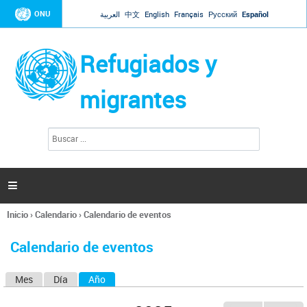
Jump to navigation
ONU
العربية
中文
English
Français
Русский
Español
Refugiados y
migrantes
B
F
u
o
s
r
c
a
m
r

u
l
Inicio
›
Calendario
›
Calendario de eventos
a
Se
r
encuentra
i
Calendario de eventos
usted
o
aquí
d
Mes
Día
Año
(solapa activa)
S
e
b
o