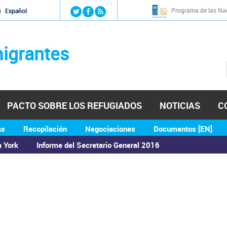
Jump to navigation
Programa de las Nac
й
Español
igrantes
PACTO SOBRE LOS REFUGIADOS
NOTICIAS
C
as
Recopilación
Negociaciones
Documentos [EN]
a York
Informe del Secretario General 2016