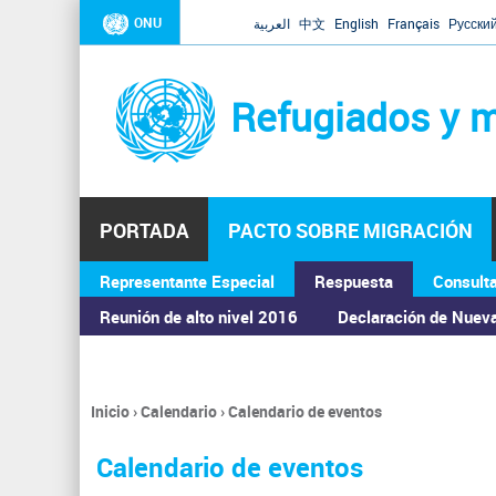
ONU
العربية
中文
English
Français
Русски
Refugiados y m
PORTADA
PACTO SOBRE MIGRACIÓN
Representante Especial
Respuesta
Consult
ASAMBLEA GENERAL
Reunión de alto nivel 2016
Declaración de Nuev
Inicio
›
Calendario
›
Calendario de eventos
Se
encuentra
Calendario de eventos
usted