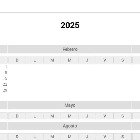
2025
Febrero
D
L
M
M
J
V
S
1
8
15
22
29
Mayo
D
L
M
M
J
V
S
Agosto
D
L
M
M
J
V
S