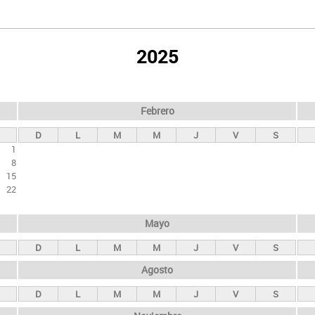
2025
Febrero
D
L
M
M
J
V
S
1
8
15
22
Mayo
D
L
M
M
J
V
S
Agosto
D
L
M
M
J
V
S