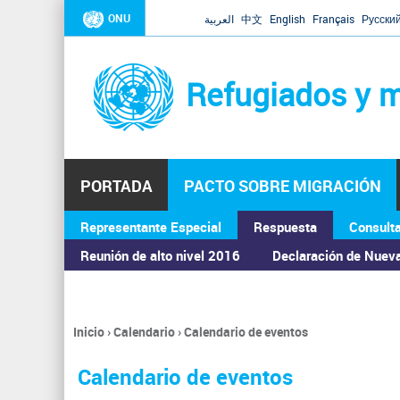
ONU
العربية
中文
English
Français
Русски
Refugiados y m
PORTADA
PACTO SOBRE MIGRACIÓN
Representante Especial
Respuesta
Consult
ASAMBLEA GENERAL
Reunión de alto nivel 2016
Declaración de Nuev
Inicio
›
Calendario
›
Calendario de eventos
Se
encuentra
Calendario de eventos
usted