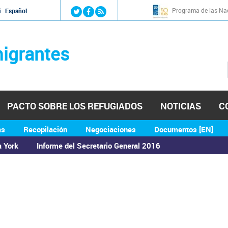
Jump to navigation
Programa de las Nac
й
Español
igrantes
PACTO SOBRE LOS REFUGIADOS
NOTICIAS
C
as
Recopilación
Negociaciones
Documentos [EN]
a York
Informe del Secretario General 2016