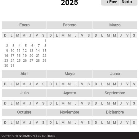
ú
2025
« Prev
Next »
l
s
a
q
p
u
e
a
Enero
Febrero
Marzo
d
s
a
D
L
M
M
J
V
S
D
L
M
M
J
V
S
D
L
M
M
J
V
S
p
1
2
3
4
5
6
7
8
r
9
10
11
12
13
14
15
i
16
17
18
19
20
21
22
23
24
25
26
27
28
29
n
30
31
c
Abril
Mayo
Junio
i
p
D
L
M
M
J
V
S
D
L
M
M
J
V
S
D
L
M
M
J
V
S
a
Julio
Agosto
Septiembre
l
D
L
M
M
J
V
S
D
L
M
M
J
V
S
D
L
M
M
J
V
S
e
Octubre
Noviembre
Diciembre
s
D
L
M
M
J
V
S
D
L
M
M
J
V
S
D
L
M
M
J
V
S
COPYRIGHT © 2026 UNITED NATIONS