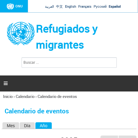
Jump to navigation
ONU
العربية
中文
English
Français
Русский
Español
Refugiados y
migrantes
B
F
u
o
s
r
c
a
m
r

u
l
Inicio
›
Calendario
›
Calendario de eventos
a
Se
r
encuentra
i
Calendario de eventos
usted
o
aquí
d
Mes
Día
Año
(solapa activa)
S
e
b
o