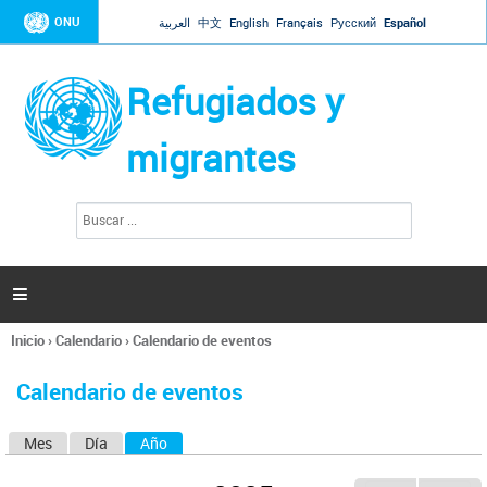
Jump to navigation
ONU
العربية
中文
English
Français
Русский
Español
Refugiados y
migrantes
B
F
u
o
s
r
c
a
m
r

u
l
Inicio
›
Calendario
›
Calendario de eventos
a
Se
r
encuentra
i
Calendario de eventos
usted
o
aquí
d
Mes
Día
Año
(solapa activa)
S
e
b
o