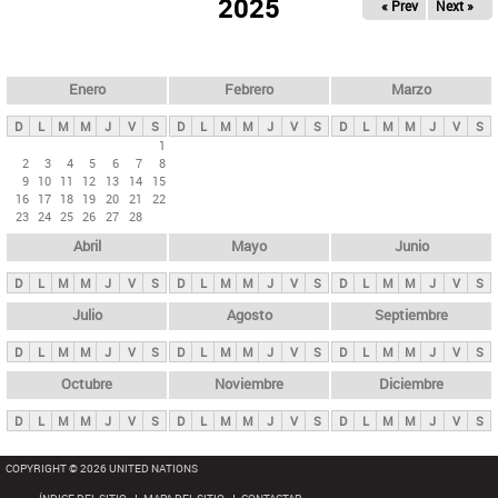
ú
2025
« Prev
Next »
l
s
a
q
p
u
e
a
Enero
Febrero
Marzo
d
s
a
D
L
M
M
J
V
S
D
L
M
M
J
V
S
D
L
M
M
J
V
S
p
1
2
3
4
5
6
7
8
r
9
10
11
12
13
14
15
i
16
17
18
19
20
21
22
23
24
25
26
27
28
n
Abril
Mayo
Junio
c
i
D
L
M
M
J
V
S
D
L
M
M
J
V
S
D
L
M
M
J
V
S
p
Julio
Agosto
Septiembre
a
D
L
M
M
J
V
S
D
L
M
M
J
V
S
D
L
M
M
J
V
S
l
e
Octubre
Noviembre
Diciembre
s
D
L
M
M
J
V
S
D
L
M
M
J
V
S
D
L
M
M
J
V
S
COPYRIGHT © 2026 UNITED NATIONS