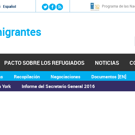
Jump to navigation
Programa de las Nac
й
Español
igrantes
PACTO SOBRE LOS REFUGIADOS
NOTICIAS
C
as
Recopilación
Negociaciones
Documentos [EN]
a York
Informe del Secretario General 2016