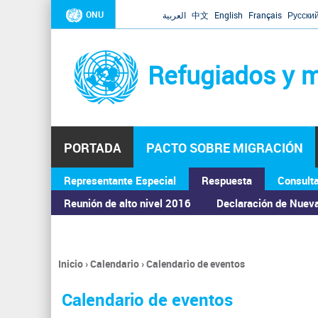
ONU
العربية
中文
English
Français
Русски
Refugiados y m
PORTADA
PACTO SOBRE MIGRACIÓN
Representante Especial
Respuesta
Consult
ASAMBLEA GENERAL
Reunión de alto nivel 2016
Declaración de Nuev
Inicio
›
Calendario
›
Calendario de eventos
Se
encuentra
Calendario de eventos
usted