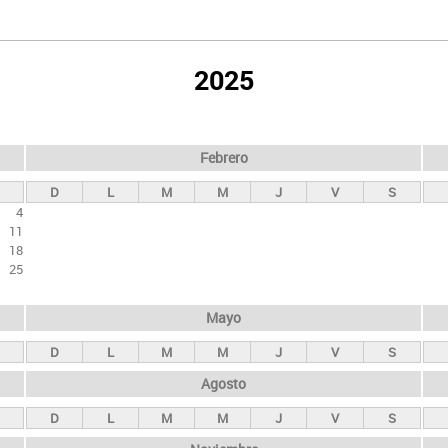
2025
Febrero
D
L
M
M
J
V
S
4
11
18
25
Mayo
D
L
M
M
J
V
S
Agosto
D
L
M
M
J
V
S