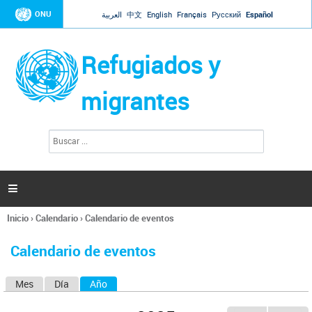
Jump to navigation
ONU
العربية
中文
English
Français
Русский
Español
Refugiados y
migrantes
B
F
u
o
s
r
c
a
m
r

u
l
Inicio
›
Calendario
›
Calendario de eventos
a
Se
r
encuentra
i
Calendario de eventos
usted
o
aquí
d
Mes
Día
Año
(solapa activa)
S
e
b
o