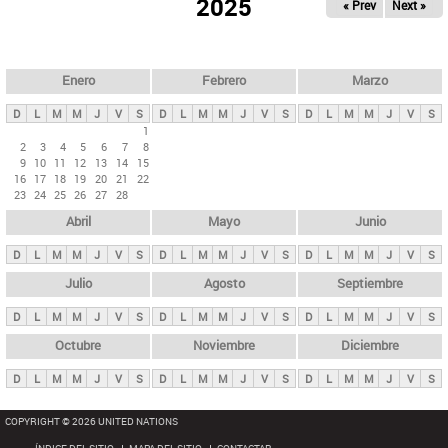
ú
2025
« Prev
Next »
l
s
a
q
p
u
e
a
Enero
Febrero
Marzo
d
s
a
D
L
M
M
J
V
S
D
L
M
M
J
V
S
D
L
M
M
J
V
S
p
1
2
3
4
5
6
7
8
r
9
10
11
12
13
14
15
i
16
17
18
19
20
21
22
23
24
25
26
27
28
n
Abril
Mayo
Junio
c
i
D
L
M
M
J
V
S
D
L
M
M
J
V
S
D
L
M
M
J
V
S
p
Julio
Agosto
Septiembre
a
D
L
M
M
J
V
S
D
L
M
M
J
V
S
D
L
M
M
J
V
S
l
e
Octubre
Noviembre
Diciembre
s
D
L
M
M
J
V
S
D
L
M
M
J
V
S
D
L
M
M
J
V
S
COPYRIGHT © 2026 UNITED NATIONS