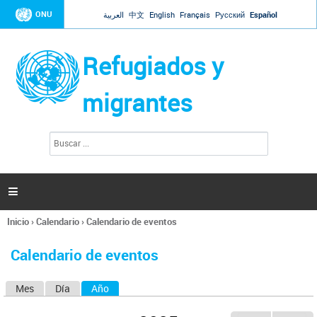
Jump to navigation
ONU
العربية
中文
English
Français
Русский
Español
Refugiados y
migrantes
B
F
u
o
s
r
c
a
m
r

u
l
Inicio
›
Calendario
›
Calendario de eventos
a
Se
r
encuentra
i
Calendario de eventos
usted
o
aquí
d
Mes
Día
Año
(solapa activa)
S
e
b
o