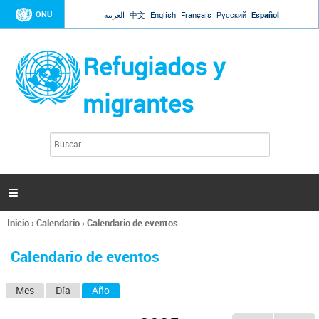
Jump to navigation
ONU
العربية
中文
English
Français
Русский
Español
Refugiados y
migrantes
B
F
u
o
s
r
c
a
m
r

u
l
Inicio
›
Calendario
›
Calendario de eventos
a
Se
r
encuentra
i
Calendario de eventos
usted
o
aquí
d
Mes
Día
Año
(solapa activa)
S
e
b
o