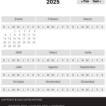
ú
2025
« Prev
Next »
l
s
a
q
p
u
e
a
Enero
Febrero
Marzo
d
s
a
D
L
M
M
J
V
S
D
L
M
M
J
V
S
D
L
M
M
J
V
S
p
1
2
3
4
5
6
7
8
9
10
11
12
r
13
14
15
16
17
18
19
i
20
21
22
23
24
25
26
27
28
29
30
n
Abril
Mayo
Junio
c
i
D
L
M
M
J
V
S
D
L
M
M
J
V
S
D
L
M
M
J
V
S
p
Julio
Agosto
Septiembre
a
D
L
M
M
J
V
S
D
L
M
M
J
V
S
D
L
M
M
J
V
S
l
e
Octubre
Noviembre
Diciembre
s
D
L
M
M
J
V
S
D
L
M
M
J
V
S
D
L
M
M
J
V
S
COPYRIGHT © 2026 UNITED NATIONS