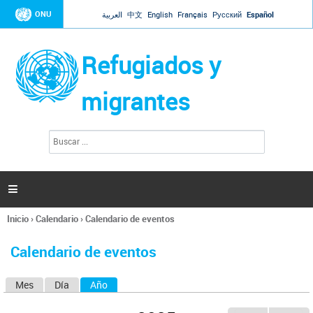
Jump to navigation
ONU
العربية
中文
English
Français
Русский
Español
Refugiados y
migrantes
B
F
u
o
s
r
c
a
m
r

u
l
Inicio
›
Calendario
›
Calendario de eventos
a
Se
r
encuentra
i
Calendario de eventos
usted
o
aquí
d
Mes
Día
Año
(solapa activa)
S
e
b
o