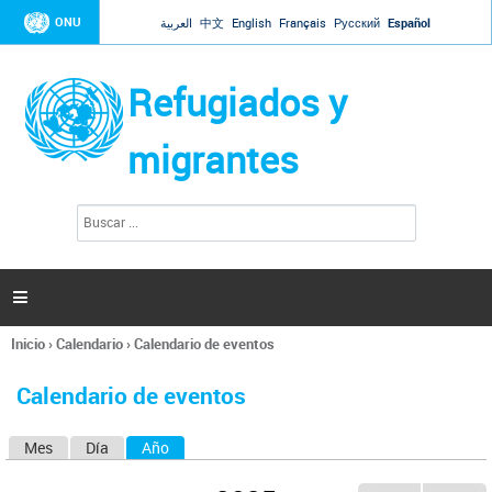
Jump to navigation
ONU
العربية
中文
English
Français
Русский
Español
Refugiados y
migrantes
B
F
u
o
s
r
c
a
m
r

u
l
Inicio
›
Calendario
›
Calendario de eventos
a
Se
r
encuentra
i
Calendario de eventos
usted
o
aquí
d
Mes
Día
Año
(solapa activa)
S
e
b
o