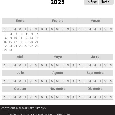
ú
2025
« Prev
Next »
l
s
a
q
p
u
e
a
Enero
Febrero
Marzo
d
s
a
D
L
M
M
J
V
S
D
L
M
M
J
V
S
D
L
M
M
J
V
S
p
1
2
3
4
5
6
7
8
9
10
11
12
13
14
r
15
16
17
18
19
20
21
i
22
23
24
25
26
27
28
29
30
n
Abril
Mayo
Junio
c
i
D
L
M
M
J
V
S
D
L
M
M
J
V
S
D
L
M
M
J
V
S
p
Julio
Agosto
Septiembre
a
D
L
M
M
J
V
S
D
L
M
M
J
V
S
D
L
M
M
J
V
S
l
e
Octubre
Noviembre
Diciembre
s
D
L
M
M
J
V
S
D
L
M
M
J
V
S
D
L
M
M
J
V
S
COPYRIGHT © 2026 UNITED NATIONS