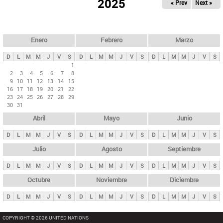
ú
2025
« Prev
Next »
l
s
a
q
p
u
e
a
Enero
Febrero
Marzo
d
s
a
D
L
M
M
J
V
S
D
L
M
M
J
V
S
D
L
M
M
J
V
S
p
1
2
3
4
5
6
7
8
r
9
10
11
12
13
14
15
i
16
17
18
19
20
21
22
23
24
25
26
27
28
29
n
30
31
c
Abril
Mayo
Junio
i
p
D
L
M
M
J
V
S
D
L
M
M
J
V
S
D
L
M
M
J
V
S
a
Julio
Agosto
Septiembre
l
D
L
M
M
J
V
S
D
L
M
M
J
V
S
D
L
M
M
J
V
S
e
Octubre
Noviembre
Diciembre
s
D
L
M
M
J
V
S
D
L
M
M
J
V
S
D
L
M
M
J
V
S
COPYRIGHT © 2026 UNITED NATIONS