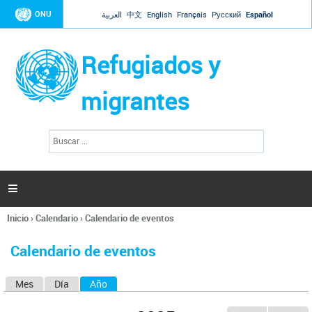
Jump to navigation
ONU
العربية
中文
English
Français
Русский
Español
Refugiados y
migrantes
B
F
u
o
s
r
c
a
m
r

u
l
Inicio
›
Calendario
›
Calendario de eventos
a
Se
r
encuentra
i
Calendario de eventos
usted
o
aquí
d
Mes
Día
Año
(solapa activa)
S
e
b
o