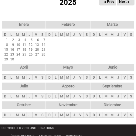
ú
2025
« Prev
Next »
l
s
a
q
p
u
e
a
Enero
Febrero
Marzo
d
s
a
D
L
M
M
J
V
S
D
L
M
M
J
V
S
D
L
M
M
J
V
S
p
1
2
3
4
5
6
7
8
9
10
11
12
13
14
r
15
16
17
18
19
20
21
i
22
23
24
25
26
27
28
29
30
n
Abril
Mayo
Junio
c
i
D
L
M
M
J
V
S
D
L
M
M
J
V
S
D
L
M
M
J
V
S
p
Julio
Agosto
Septiembre
a
D
L
M
M
J
V
S
D
L
M
M
J
V
S
D
L
M
M
J
V
S
l
e
Octubre
Noviembre
Diciembre
s
D
L
M
M
J
V
S
D
L
M
M
J
V
S
D
L
M
M
J
V
S
COPYRIGHT © 2026 UNITED NATIONS