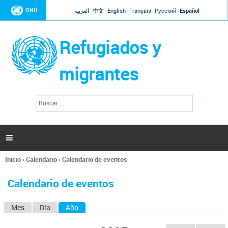
Jump to navigation
ONU
العربية
中文
English
Français
Русский
Español
Refugiados y
migrantes
B
F
u
o
s
r
c
a
m
r

u
l
Inicio
›
Calendario
›
Calendario de eventos
a
Se
r
encuentra
i
Calendario de eventos
usted
o
aquí
d
Mes
Día
Año
(solapa activa)
S
e
b
o