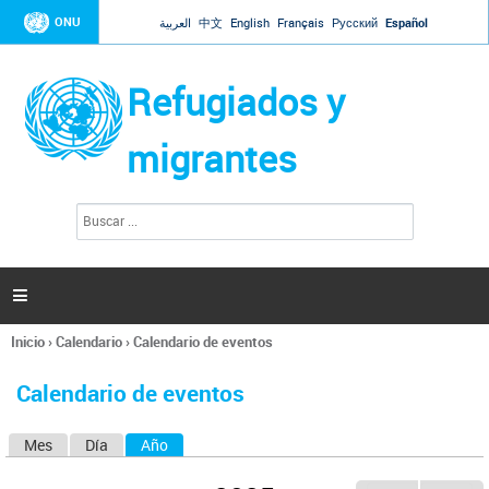
Jump to navigation
ONU
العربية
中文
English
Français
Русский
Español
Refugiados y
migrantes
B
F
u
o
s
r
c
a
m
r

u
l
Inicio
›
Calendario
›
Calendario de eventos
a
Se
r
encuentra
i
Calendario de eventos
usted
o
aquí
d
Mes
Día
Año
(solapa activa)
S
e
b
o