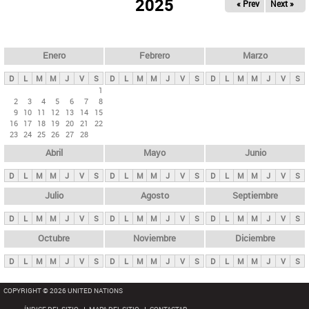
ú
2025
« Prev
Next »
l
s
a
q
p
u
e
a
Enero
Febrero
Marzo
d
s
a
D
L
M
M
J
V
S
D
L
M
M
J
V
S
D
L
M
M
J
V
S
p
1
2
3
4
5
6
7
8
r
9
10
11
12
13
14
15
i
16
17
18
19
20
21
22
23
24
25
26
27
28
n
Abril
Mayo
Junio
c
i
D
L
M
M
J
V
S
D
L
M
M
J
V
S
D
L
M
M
J
V
S
p
Julio
Agosto
Septiembre
a
D
L
M
M
J
V
S
D
L
M
M
J
V
S
D
L
M
M
J
V
S
l
e
Octubre
Noviembre
Diciembre
s
D
L
M
M
J
V
S
D
L
M
M
J
V
S
D
L
M
M
J
V
S
COPYRIGHT © 2026 UNITED NATIONS