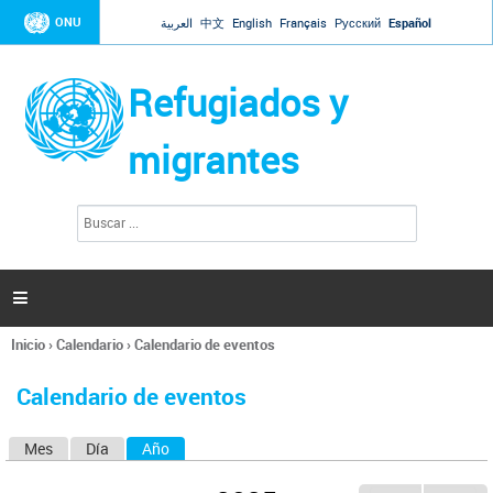
Jump to navigation
ONU
العربية
中文
English
Français
Русский
Español
Refugiados y
migrantes
B
F
u
o
s
r
c
a
m
r

u
l
Inicio
›
Calendario
›
Calendario de eventos
a
Se
r
encuentra
i
Calendario de eventos
usted
o
aquí
d
Mes
Día
Año
(solapa activa)
S
e
b
o