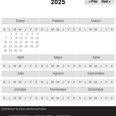
ú
2025
« Prev
Next »
l
s
a
q
p
u
e
a
Enero
Febrero
Marzo
d
s
a
D
L
M
M
J
V
S
D
L
M
M
J
V
S
D
L
M
M
J
V
S
p
1
2
3
4
5
6
7
8
9
10
11
12
13
r
14
15
16
17
18
19
20
i
21
22
23
24
25
26
27
28
29
30
31
n
Abril
Mayo
Junio
c
i
D
L
M
M
J
V
S
D
L
M
M
J
V
S
D
L
M
M
J
V
S
p
Julio
Agosto
Septiembre
a
D
L
M
M
J
V
S
D
L
M
M
J
V
S
D
L
M
M
J
V
S
l
e
Octubre
Noviembre
Diciembre
s
D
L
M
M
J
V
S
D
L
M
M
J
V
S
D
L
M
M
J
V
S
COPYRIGHT © 2026 UNITED NATIONS