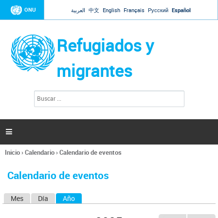
Jump to navigation
ONU
العربية
中文
English
Français
Русский
Español
Refugiados y
migrantes
B
F
u
o
s
r
c
a
m
r

u
l
Inicio
›
Calendario
›
Calendario de eventos
a
Se
r
encuentra
i
Calendario de eventos
usted
o
aquí
d
Mes
Día
Año
(solapa activa)
S
e
b
o