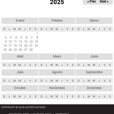
ú
2025
« Prev
Next »
l
s
a
q
p
u
e
a
Enero
Febrero
Marzo
d
s
a
D
L
M
M
J
V
S
D
L
M
M
J
V
S
D
L
M
M
J
V
S
p
1
2
3
4
5
6
7
8
r
9
10
11
12
13
14
15
i
16
17
18
19
20
21
22
23
24
25
26
27
28
n
Abril
Mayo
Junio
c
i
D
L
M
M
J
V
S
D
L
M
M
J
V
S
D
L
M
M
J
V
S
p
Julio
Agosto
Septiembre
a
D
L
M
M
J
V
S
D
L
M
M
J
V
S
D
L
M
M
J
V
S
l
e
Octubre
Noviembre
Diciembre
s
D
L
M
M
J
V
S
D
L
M
M
J
V
S
D
L
M
M
J
V
S
COPYRIGHT © 2026 UNITED NATIONS