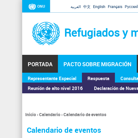
ONU
العربية
中文
English
Français
Русски
Refugiados y m
PORTADA
PACTO SOBRE MIGRACIÓN
Representante Especial
Respuesta
Consult
ASAMBLEA GENERAL
Reunión de alto nivel 2016
Declaración de Nuev
Inicio
›
Calendario
›
Calendario de eventos
Se
encuentra
Calendario de eventos
usted