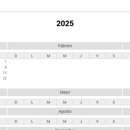
2025
Febrero
D
L
M
M
J
V
S
1
8
15
22
Mayo
D
L
M
M
J
V
S
Agosto
D
L
M
M
J
V
S