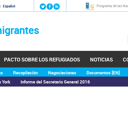
Jump to navigation
Programa de las Nac
й
Español
igrantes
PACTO SOBRE LOS REFUGIADOS
NOTICIAS
C
as
Recopilación
Negociaciones
Documentos [EN]
a York
Informe del Secretario General 2016