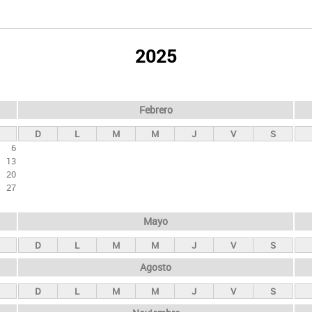
2025
Febrero
D
L
M
M
J
V
S
6
13
20
27
Mayo
D
L
M
M
J
V
S
Agosto
D
L
M
M
J
V
S