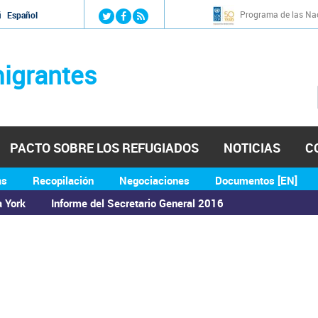
Jump to navigation
Programa de las Nac
й
Español
igrantes
PACTO SOBRE LOS REFUGIADOS
NOTICIAS
C
as
Recopilación
Negociaciones
Documentos [EN]
a York
Informe del Secretario General 2016