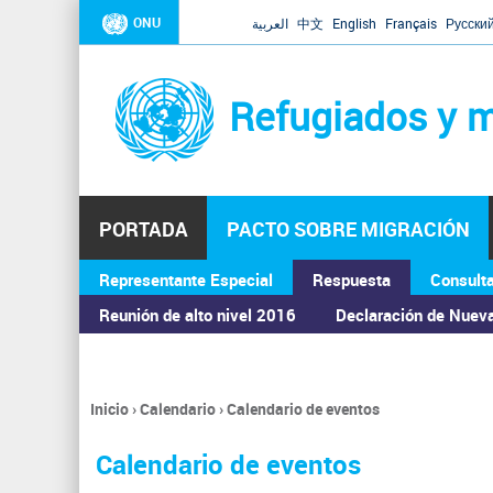
ONU
العربية
中文
English
Français
Русски
Refugiados y m
PORTADA
PACTO SOBRE MIGRACIÓN
Representante Especial
Respuesta
Consult
ASAMBLEA GENERAL
Reunión de alto nivel 2016
Declaración de Nuev
Inicio
›
Calendario
›
Calendario de eventos
Se
encuentra
Calendario de eventos
usted