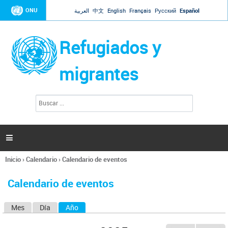
Jump to navigation
ONU
العربية
中文
English
Français
Русский
Español
Refugiados y
migrantes
B
F
u
o
s
r
c
a
m
r

u
l
Inicio
›
Calendario
›
Calendario de eventos
a
Se
r
encuentra
i
Calendario de eventos
usted
o
aquí
d
Mes
Día
Año
(solapa activa)
S
e
b
o