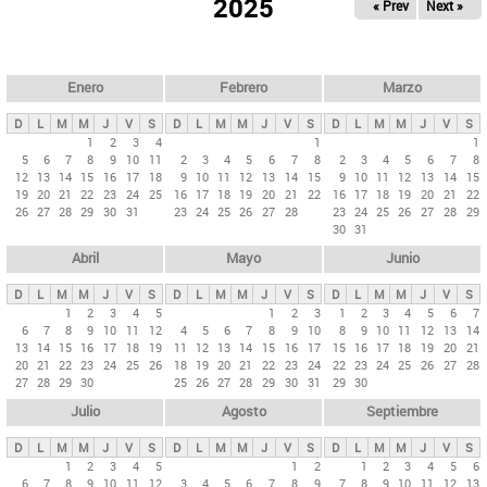
ú
2025
« Prev
Next »
l
s
a
q
p
u
e
a
Enero
Febrero
Marzo
d
s
a
D
L
M
M
J
V
S
D
L
M
M
J
V
S
D
L
M
M
J
V
S
p
1
2
3
4
1
1
5
6
7
8
9
10
11
2
3
4
5
6
7
8
2
3
4
5
6
7
8
r
12
13
14
15
16
17
18
9
10
11
12
13
14
15
9
10
11
12
13
14
15
i
19
20
21
22
23
24
25
16
17
18
19
20
21
22
16
17
18
19
20
21
22
26
27
28
29
30
31
23
24
25
26
27
28
23
24
25
26
27
28
29
n
30
31
c
Abril
Mayo
Junio
i
p
D
L
M
M
J
V
S
D
L
M
M
J
V
S
D
L
M
M
J
V
S
1
2
3
4
5
1
2
3
1
2
3
4
5
6
7
a
6
7
8
9
10
11
12
4
5
6
7
8
9
10
8
9
10
11
12
13
14
l
13
14
15
16
17
18
19
11
12
13
14
15
16
17
15
16
17
18
19
20
21
20
21
22
23
24
25
26
18
19
20
21
22
23
24
22
23
24
25
26
27
28
e
27
28
29
30
25
26
27
28
29
30
31
29
30
s
Julio
Agosto
Septiembre
D
L
M
M
J
V
S
D
L
M
M
J
V
S
D
L
M
M
J
V
S
1
2
3
4
5
1
2
1
2
3
4
5
6
6
7
8
9
10
11
12
3
4
5
6
7
8
9
7
8
9
10
11
12
13