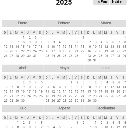
ú
2025
« Prev
Next »
l
s
a
q
p
u
e
a
Enero
Febrero
Marzo
d
s
a
D
L
M
M
J
V
S
D
L
M
M
J
V
S
D
L
M
M
J
V
S
p
1
2
3
4
1
1
5
6
7
8
9
10
11
2
3
4
5
6
7
8
2
3
4
5
6
7
8
r
12
13
14
15
16
17
18
9
10
11
12
13
14
15
9
10
11
12
13
14
15
i
19
20
21
22
23
24
25
16
17
18
19
20
21
22
16
17
18
19
20
21
22
26
27
28
29
30
31
23
24
25
26
27
28
23
24
25
26
27
28
29
n
30
31
c
Abril
Mayo
Junio
i
p
D
L
M
M
J
V
S
D
L
M
M
J
V
S
D
L
M
M
J
V
S
1
2
3
4
5
1
2
3
1
2
3
4
5
6
7
a
6
7
8
9
10
11
12
4
5
6
7
8
9
10
8
9
10
11
12
13
14
l
13
14
15
16
17
18
19
11
12
13
14
15
16
17
15
16
17
18
19
20
21
20
21
22
23
24
25
26
18
19
20
21
22
23
24
22
23
24
25
26
27
28
e
27
28
29
30
25
26
27
28
29
30
31
29
30
s
Julio
Agosto
Septiembre
D
L
M
M
J
V
S
D
L
M
M
J
V
S
D
L
M
M
J
V
S
1
2
3
4
5
1
2
1
2
3
4
5
6
6
7
8
9
10
11
12
3
4
5
6
7
8
9
7
8
9
10
11
12
13