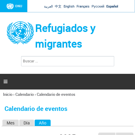
Jump to navigation
ONU
العربية
中文
English
Français
Русский
Español
Refugiados y
migrantes
B
F
u
o
s
r
c
a
m
r

u
l
Inicio
›
Calendario
›
Calendario de eventos
a
Se
r
encuentra
i
Calendario de eventos
usted
o
aquí
d
Mes
Día
Año
(solapa activa)
S
e
b
o