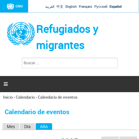
Jump to navigation
ONU
العربية
中文
English
Français
Русский
Español
Refugiados y
migrantes
B
F
u
o
s
r
c
a
m
r

u
l
Inicio
›
Calendario
›
Calendario de eventos
a
Se
r
encuentra
i
Calendario de eventos
usted
o
aquí
d
Mes
Día
Año
(solapa activa)
S
e
b
o