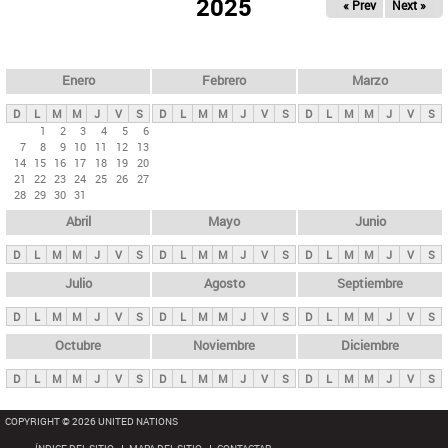
ú
2025
« Prev
Next »
l
s
a
q
p
u
e
a
Enero
Febrero
Marzo
d
s
a
D
L
M
M
J
V
S
D
L
M
M
J
V
S
D
L
M
M
J
V
S
p
1
2
3
4
5
6
7
8
9
10
11
12
13
r
14
15
16
17
18
19
20
i
21
22
23
24
25
26
27
28
29
30
31
n
Abril
Mayo
Junio
c
i
D
L
M
M
J
V
S
D
L
M
M
J
V
S
D
L
M
M
J
V
S
p
Julio
Agosto
Septiembre
a
D
L
M
M
J
V
S
D
L
M
M
J
V
S
D
L
M
M
J
V
S
l
e
Octubre
Noviembre
Diciembre
s
D
L
M
M
J
V
S
D
L
M
M
J
V
S
D
L
M
M
J
V
S
COPYRIGHT © 2026 UNITED NATIONS