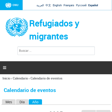
Jump to navigation
ONU
العربية
中文
English
Français
Русский
Español
Refugiados y
migrantes
B
F
u
o
s
r
c
a
m
r

u
l
Inicio
›
Calendario
›
Calendario de eventos
a
Se
r
encuentra
i
Calendario de eventos
usted
o
aquí
d
Mes
Día
Año
(solapa activa)
S
e
b
o