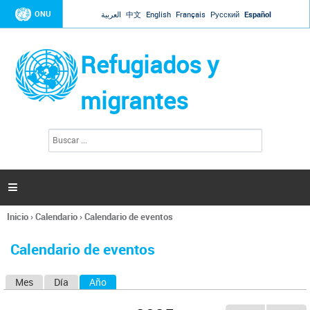
Jump to navigation
ONU
العربية
中文
English
Français
Русский
Español
Refugiados y
migrantes
B
F
u
o
s
r
c
a
m
r

u
l
Inicio
›
Calendario
›
Calendario de eventos
a
Se
r
encuentra
i
Calendario de eventos
usted
o
aquí
d
Mes
Día
Año
(solapa activa)
S
e
b
o