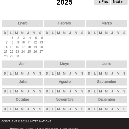
ú
2025
« Prev
Next »
l
s
a
q
p
u
e
a
Enero
Febrero
Marzo
d
s
a
D
L
M
M
J
V
S
D
L
M
M
J
V
S
D
L
M
M
J
V
S
p
1
2
3
4
5
6
7
8
9
10
11
12
13
r
14
15
16
17
18
19
20
i
21
22
23
24
25
26
27
28
29
30
n
Abril
Mayo
Junio
c
i
D
L
M
M
J
V
S
D
L
M
M
J
V
S
D
L
M
M
J
V
S
p
Julio
Agosto
Septiembre
a
D
L
M
M
J
V
S
D
L
M
M
J
V
S
D
L
M
M
J
V
S
l
e
Octubre
Noviembre
Diciembre
s
D
L
M
M
J
V
S
D
L
M
M
J
V
S
D
L
M
M
J
V
S
COPYRIGHT © 2026 UNITED NATIONS