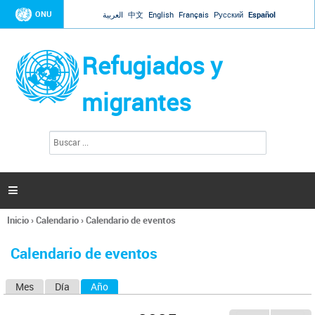
Jump to navigation
ONU
العربية
中文
English
Français
Русский
Español
Refugiados y
migrantes
B
F
u
o
s
r
c
a
m
r

u
l
Inicio
›
Calendario
›
Calendario de eventos
a
Se
r
encuentra
i
Calendario de eventos
usted
o
aquí
d
Mes
Día
Año
(solapa activa)
S
e
b
o