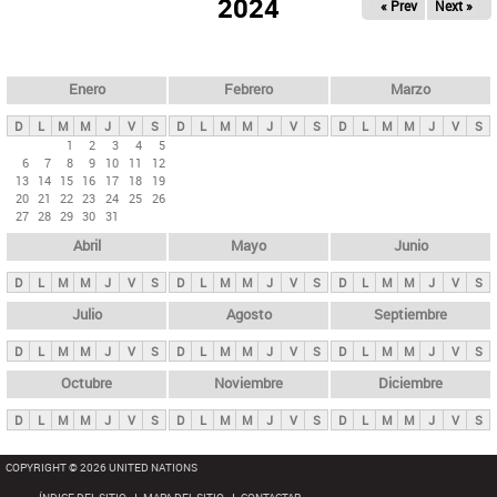
ú
2024
« Prev
Next »
l
s
a
q
p
u
e
a
Enero
Febrero
Marzo
d
s
a
D
L
M
M
J
V
S
D
L
M
M
J
V
S
D
L
M
M
J
V
S
p
1
2
3
4
5
6
7
8
9
10
11
12
r
13
14
15
16
17
18
19
i
20
21
22
23
24
25
26
27
28
29
30
31
n
Abril
Mayo
Junio
c
i
D
L
M
M
J
V
S
D
L
M
M
J
V
S
D
L
M
M
J
V
S
p
Julio
Agosto
Septiembre
a
D
L
M
M
J
V
S
D
L
M
M
J
V
S
D
L
M
M
J
V
S
l
e
Octubre
Noviembre
Diciembre
s
D
L
M
M
J
V
S
D
L
M
M
J
V
S
D
L
M
M
J
V
S
COPYRIGHT © 2026 UNITED NATIONS