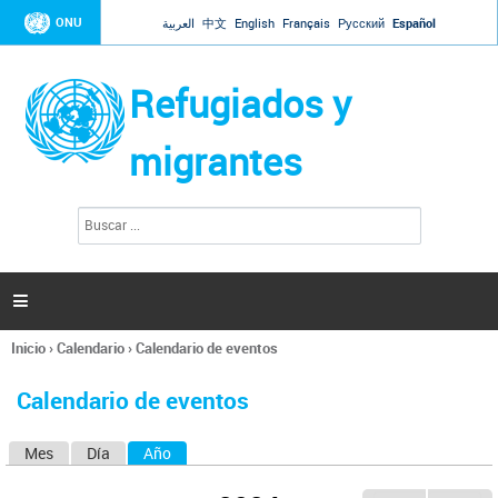
Jump to navigation
ONU
العربية
中文
English
Français
Русский
Español
Refugiados y
migrantes
B
F
u
o
s
r
c
a
m
r

u
l
Inicio
›
Calendario
›
Calendario de eventos
a
Se
r
encuentra
i
Calendario de eventos
usted
o
aquí
d
Mes
Día
Año
(solapa activa)
S
e
b
o