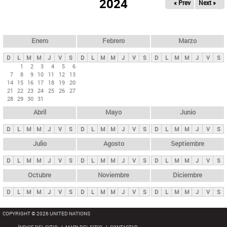
ú
2024
« Prev
Next »
l
s
a
q
p
u
e
a
Enero
Febrero
Marzo
d
s
a
D
L
M
M
J
V
S
D
L
M
M
J
V
S
D
L
M
M
J
V
S
p
1
2
3
4
5
6
7
8
9
10
11
12
13
r
14
15
16
17
18
19
20
i
21
22
23
24
25
26
27
28
29
30
31
n
Abril
Mayo
Junio
c
i
D
L
M
M
J
V
S
D
L
M
M
J
V
S
D
L
M
M
J
V
S
p
Julio
Agosto
Septiembre
a
D
L
M
M
J
V
S
D
L
M
M
J
V
S
D
L
M
M
J
V
S
l
e
Octubre
Noviembre
Diciembre
s
D
L
M
M
J
V
S
D
L
M
M
J
V
S
D
L
M
M
J
V
S
COPYRIGHT © 2026 UNITED NATIONS