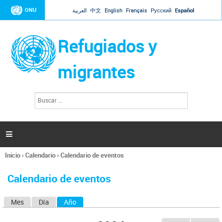
Jump to navigation
ONU
العربية
中文
English
Français
Русский
Español
Refugiados y
migrantes
B
F
u
o
s
r
c
a
m
r

u
l
Inicio
›
Calendario
›
Calendario de eventos
a
Se
r
encuentra
i
Calendario de eventos
usted
o
aquí
d
Mes
Día
Año
(solapa activa)
S
e
b
o