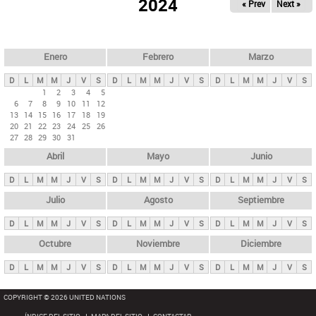
ú
2024
« Prev
Next »
l
s
a
q
p
u
e
a
Enero
Febrero
Marzo
d
s
a
D
L
M
M
J
V
S
D
L
M
M
J
V
S
D
L
M
M
J
V
S
p
1
2
3
4
5
6
7
8
9
10
11
12
r
13
14
15
16
17
18
19
i
20
21
22
23
24
25
26
27
28
29
30
31
n
Abril
Mayo
Junio
c
i
D
L
M
M
J
V
S
D
L
M
M
J
V
S
D
L
M
M
J
V
S
p
Julio
Agosto
Septiembre
a
D
L
M
M
J
V
S
D
L
M
M
J
V
S
D
L
M
M
J
V
S
l
e
Octubre
Noviembre
Diciembre
s
D
L
M
M
J
V
S
D
L
M
M
J
V
S
D
L
M
M
J
V
S
COPYRIGHT © 2026 UNITED NATIONS