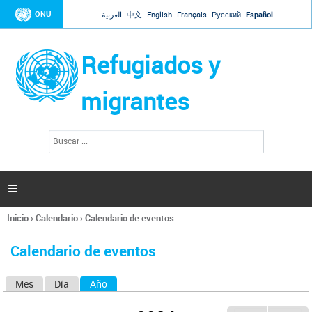
Jump to navigation
ONU
العربية
中文
English
Français
Русский
Español
Refugiados y
migrantes
B
F
u
o
s
r
c
a
m
r

u
l
Inicio
›
Calendario
›
Calendario de eventos
a
Se
r
encuentra
i
Calendario de eventos
usted
o
aquí
d
Mes
Día
Año
(solapa activa)
S
e
b
o