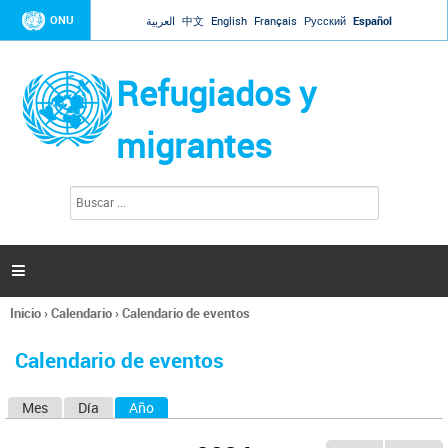
Jump to navigation
ONU
العربية
中文
English
Français
Русский
Español
Refugiados y
migrantes
B
F
u
o
s
r
c
a
m
r

u
l
Inicio
›
Calendario
›
Calendario de eventos
a
Se
r
encuentra
i
Calendario de eventos
usted
o
aquí
d
Mes
Día
Año
(solapa activa)
S
e
b
o