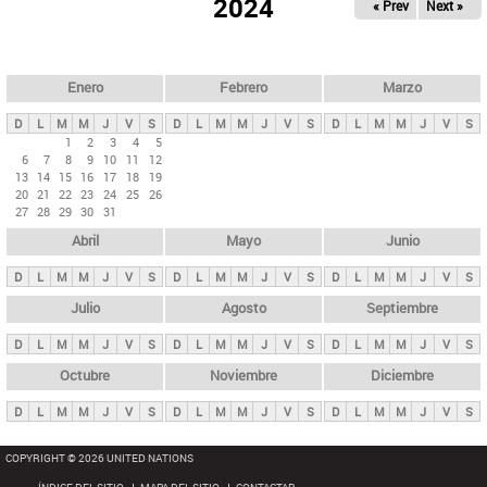
ú
2024
« Prev
Next »
l
s
a
q
p
u
e
a
Enero
Febrero
Marzo
d
s
a
D
L
M
M
J
V
S
D
L
M
M
J
V
S
D
L
M
M
J
V
S
p
1
2
3
4
5
6
7
8
9
10
11
12
r
13
14
15
16
17
18
19
i
20
21
22
23
24
25
26
27
28
29
30
31
n
Abril
Mayo
Junio
c
i
D
L
M
M
J
V
S
D
L
M
M
J
V
S
D
L
M
M
J
V
S
p
Julio
Agosto
Septiembre
a
D
L
M
M
J
V
S
D
L
M
M
J
V
S
D
L
M
M
J
V
S
l
e
Octubre
Noviembre
Diciembre
s
D
L
M
M
J
V
S
D
L
M
M
J
V
S
D
L
M
M
J
V
S
COPYRIGHT © 2026 UNITED NATIONS