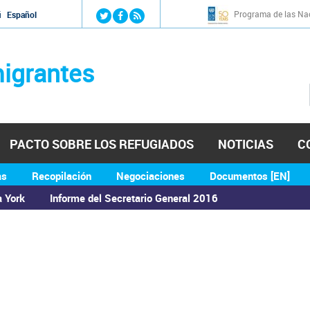
Jump to navigation
Programa de las Nac
й
Español
igrantes
PACTO SOBRE LOS REFUGIADOS
NOTICIAS
C
as
Recopilación
Negociaciones
Documentos [EN]
a York
Informe del Secretario General 2016