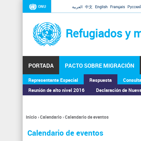
ONU
العربية
中文
English
Français
Русски
Refugiados y m
PORTADA
PACTO SOBRE MIGRACIÓN
Representante Especial
Respuesta
Consult
ASAMBLEA GENERAL
Reunión de alto nivel 2016
Declaración de Nuev
Inicio
›
Calendario
›
Calendario de eventos
Se
encuentra
Calendario de eventos
usted