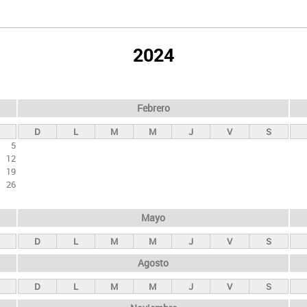
2024
Febrero
D
L
M
M
J
V
S
5
12
19
26
Mayo
D
L
M
M
J
V
S
Agosto
D
L
M
M
J
V
S