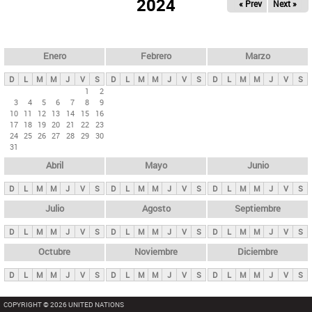
ú
2024
« Prev
Next »
l
s
a
q
p
u
e
a
Enero
Febrero
Marzo
d
s
a
D
L
M
M
J
V
S
D
L
M
M
J
V
S
D
L
M
M
J
V
S
p
1
2
3
4
5
6
7
8
9
r
10
11
12
13
14
15
16
i
17
18
19
20
21
22
23
24
25
26
27
28
29
30
n
31
c
Abril
Mayo
Junio
i
p
D
L
M
M
J
V
S
D
L
M
M
J
V
S
D
L
M
M
J
V
S
a
Julio
Agosto
Septiembre
l
D
L
M
M
J
V
S
D
L
M
M
J
V
S
D
L
M
M
J
V
S
e
Octubre
Noviembre
Diciembre
s
D
L
M
M
J
V
S
D
L
M
M
J
V
S
D
L
M
M
J
V
S
COPYRIGHT © 2026 UNITED NATIONS