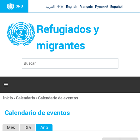
Jump to navigation
ONU
العربية
中文
English
Français
Русский
Español
Refugiados y
migrantes
B
F
u
o
s
r
c
a
m
r

u
l
Inicio
›
Calendario
›
Calendario de eventos
a
Se
r
encuentra
i
Calendario de eventos
usted
o
aquí
d
Mes
Día
Año
(solapa activa)
S
e
b
o