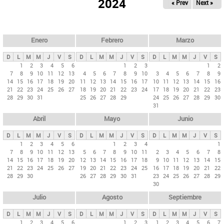
ú
2024
« Prev
Next »
l
s
a
q
p
u
e
a
Enero
Febrero
Marzo
d
s
a
D
L
M
M
J
V
S
D
L
M
M
J
V
S
D
L
M
M
J
V
S
p
1
2
3
4
5
6
1
2
3
1
2
7
8
9
10
11
12
13
4
5
6
7
8
9
10
3
4
5
6
7
8
9
r
14
15
16
17
18
19
20
11
12
13
14
15
16
17
10
11
12
13
14
15
16
i
21
22
23
24
25
26
27
18
19
20
21
22
23
24
17
18
19
20
21
22
23
28
29
30
31
25
26
27
28
29
24
25
26
27
28
29
30
n
31
c
Abril
Mayo
Junio
i
p
D
L
M
M
J
V
S
D
L
M
M
J
V
S
D
L
M
M
J
V
S
1
2
3
4
5
6
1
2
3
4
1
a
7
8
9
10
11
12
13
5
6
7
8
9
10
11
2
3
4
5
6
7
8
l
14
15
16
17
18
19
20
12
13
14
15
16
17
18
9
10
11
12
13
14
15
21
22
23
24
25
26
27
19
20
21
22
23
24
25
16
17
18
19
20
21
22
e
28
29
30
26
27
28
29
30
31
23
24
25
26
27
28
29
s
30
Julio
Agosto
Septiembre
D
L
M
M
J
V
S
D
L
M
M
J
V
S
D
L
M
M
J
V
S
1
2
3
4
5
6
1
2
3
1
2
3
4
5
6
7