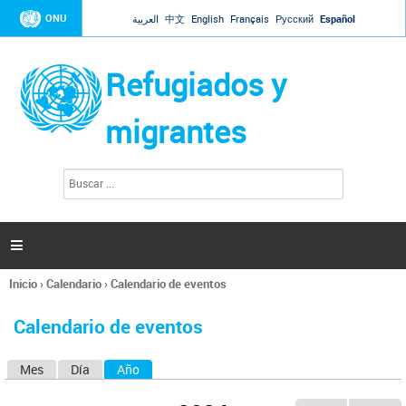
Jump to navigation
ONU
العربية
中文
English
Français
Русский
Español
Refugiados y
migrantes
B
F
u
o
s
r
c
a
m
r

u
l
Inicio
›
Calendario
›
Calendario de eventos
a
Se
r
encuentra
i
Calendario de eventos
usted
o
aquí
d
Mes
Día
Año
(solapa activa)
S
e
b
o