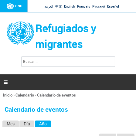
Jump to navigation
ONU
العربية
中文
English
Français
Русский
Español
Refugiados y
migrantes
B
F
u
o
s
r
c
a
m
r

u
l
Inicio
›
Calendario
›
Calendario de eventos
a
Se
r
encuentra
i
Calendario de eventos
usted
o
aquí
d
Mes
Día
Año
(solapa activa)
S
e
b
o