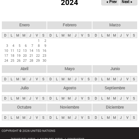
ú
2024
« Prev
Next »
l
s
a
q
p
u
e
a
Enero
Febrero
Marzo
d
s
a
D
L
M
M
J
V
S
D
L
M
M
J
V
S
D
L
M
M
J
V
S
p
1
2
3
4
5
6
7
8
9
r
10
11
12
13
14
15
16
i
17
18
19
20
21
22
23
24
25
26
27
28
29
30
n
Abril
Mayo
Junio
c
i
D
L
M
M
J
V
S
D
L
M
M
J
V
S
D
L
M
M
J
V
S
p
Julio
Agosto
Septiembre
a
D
L
M
M
J
V
S
D
L
M
M
J
V
S
D
L
M
M
J
V
S
l
e
Octubre
Noviembre
Diciembre
s
D
L
M
M
J
V
S
D
L
M
M
J
V
S
D
L
M
M
J
V
S
COPYRIGHT © 2026 UNITED NATIONS