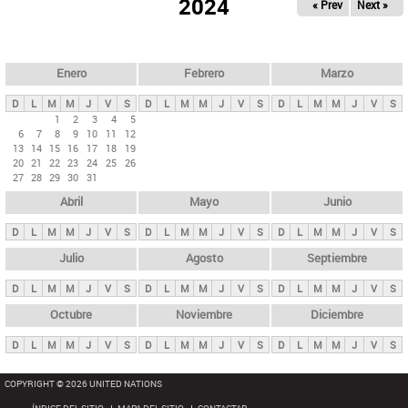
ú
2024
« Prev
Next »
l
s
a
q
p
u
e
a
Enero
Febrero
Marzo
d
s
a
D
L
M
M
J
V
S
D
L
M
M
J
V
S
D
L
M
M
J
V
S
p
1
2
3
4
5
6
7
8
9
10
11
12
r
13
14
15
16
17
18
19
i
20
21
22
23
24
25
26
27
28
29
30
31
n
Abril
Mayo
Junio
c
i
D
L
M
M
J
V
S
D
L
M
M
J
V
S
D
L
M
M
J
V
S
p
Julio
Agosto
Septiembre
a
D
L
M
M
J
V
S
D
L
M
M
J
V
S
D
L
M
M
J
V
S
l
e
Octubre
Noviembre
Diciembre
s
D
L
M
M
J
V
S
D
L
M
M
J
V
S
D
L
M
M
J
V
S
COPYRIGHT © 2026 UNITED NATIONS