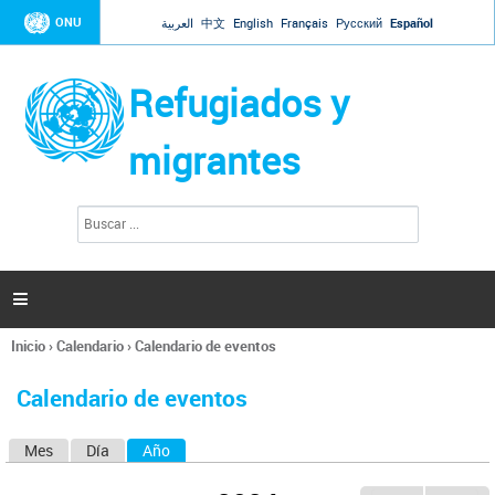
Jump to navigation
ONU
العربية
中文
English
Français
Русский
Español
Refugiados y
migrantes
B
F
u
o
s
r
c
a
m
r

u
l
Inicio
›
Calendario
›
Calendario de eventos
a
Se
r
encuentra
i
Calendario de eventos
usted
o
aquí
d
Mes
Día
Año
(solapa activa)
S
e
b
o