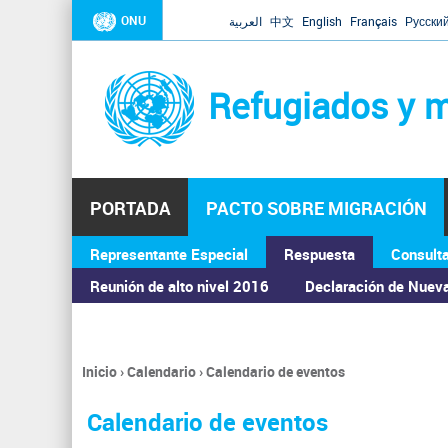
ONU
العربية
中文
English
Français
Русски
Refugiados y m
PORTADA
PACTO SOBRE MIGRACIÓN
Representante Especial
Respuesta
Consult
ASAMBLEA GENERAL
Reunión de alto nivel 2016
Declaración de Nuev
Inicio
›
Calendario
›
Calendario de eventos
Se
encuentra
Calendario de eventos
usted