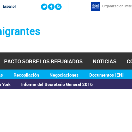
Jump to navigation
Organización Inter
й
Español
igrantes
PACTO SOBRE LOS REFUGIADOS
NOTICIAS
C
as
Recopilación
Negociaciones
Documentos [EN]
a York
Informe del Secretario General 2016