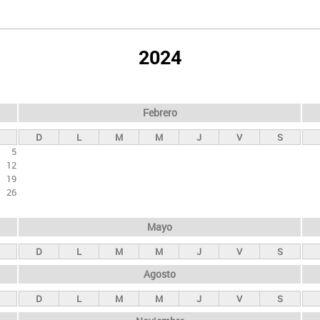
2024
Febrero
D
L
M
M
J
V
S
5
12
19
26
Mayo
D
L
M
M
J
V
S
Agosto
D
L
M
M
J
V
S