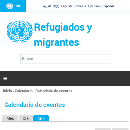
Jump to navigation
ONU
العربية
中文
English
Français
Русский
Español
Refugiados y
migrantes
B
F
u
o
s
r
c
a
m
r

u
l
Inicio
›
Calendario
›
Calendario de eventos
a
Se
r
encuentra
i
Calendario de eventos
usted
o
aquí
d
Mes
Día
Año
(solapa activa)
S
e
b
o