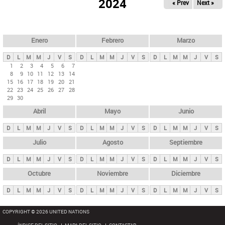
ú
2024
« Prev
Next »
l
s
a
q
p
u
e
a
Enero
Febrero
Marzo
d
s
a
D
L
M
M
J
V
S
D
L
M
M
J
V
S
D
L
M
M
J
V
S
p
1
2
3
4
5
6
7
8
9
10
11
12
13
14
r
15
16
17
18
19
20
21
i
22
23
24
25
26
27
28
29
30
n
Abril
Mayo
Junio
c
i
D
L
M
M
J
V
S
D
L
M
M
J
V
S
D
L
M
M
J
V
S
p
Julio
Agosto
Septiembre
a
D
L
M
M
J
V
S
D
L
M
M
J
V
S
D
L
M
M
J
V
S
l
e
Octubre
Noviembre
Diciembre
s
D
L
M
M
J
V
S
D
L
M
M
J
V
S
D
L
M
M
J
V
S
COPYRIGHT © 2026 UNITED NATIONS