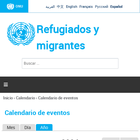
Jump to navigation
ONU
العربية
中文
English
Français
Русский
Español
Refugiados y
migrantes
B
F
u
o
s
r
c
a
m
r

u
l
Inicio
›
Calendario
›
Calendario de eventos
a
Se
r
encuentra
i
Calendario de eventos
usted
o
aquí
d
Mes
Día
Año
(solapa activa)
S
e
b
o