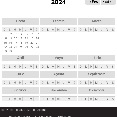
ú
2024
« Prev
Next »
l
s
a
q
p
u
e
a
Enero
Febrero
Marzo
d
s
a
D
L
M
M
J
V
S
D
L
M
M
J
V
S
D
L
M
M
J
V
S
p
1
2
3
4
5
6
7
8
9
10
11
12
13
14
r
15
16
17
18
19
20
21
i
22
23
24
25
26
27
28
29
30
n
Abril
Mayo
Junio
c
i
D
L
M
M
J
V
S
D
L
M
M
J
V
S
D
L
M
M
J
V
S
p
Julio
Agosto
Septiembre
a
D
L
M
M
J
V
S
D
L
M
M
J
V
S
D
L
M
M
J
V
S
l
e
Octubre
Noviembre
Diciembre
s
D
L
M
M
J
V
S
D
L
M
M
J
V
S
D
L
M
M
J
V
S
COPYRIGHT © 2026 UNITED NATIONS