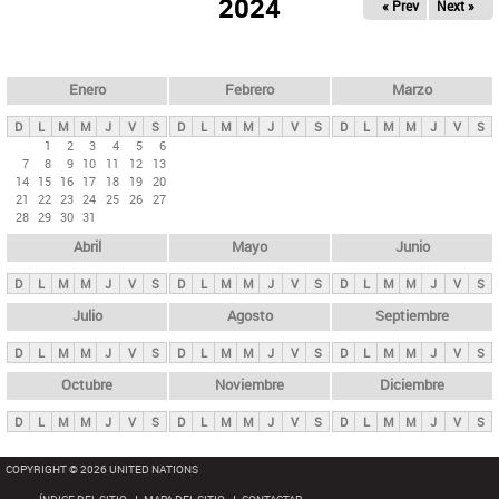
ú
2024
« Prev
Next »
l
s
a
q
p
u
e
a
Enero
Febrero
Marzo
d
s
a
D
L
M
M
J
V
S
D
L
M
M
J
V
S
D
L
M
M
J
V
S
p
1
2
3
4
5
6
7
8
9
10
11
12
13
r
14
15
16
17
18
19
20
i
21
22
23
24
25
26
27
28
29
30
31
n
Abril
Mayo
Junio
c
i
D
L
M
M
J
V
S
D
L
M
M
J
V
S
D
L
M
M
J
V
S
p
Julio
Agosto
Septiembre
a
D
L
M
M
J
V
S
D
L
M
M
J
V
S
D
L
M
M
J
V
S
l
e
Octubre
Noviembre
Diciembre
s
D
L
M
M
J
V
S
D
L
M
M
J
V
S
D
L
M
M
J
V
S
COPYRIGHT © 2026 UNITED NATIONS