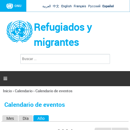
Jump to navigation
ONU
العربية
中文
English
Français
Русский
Español
Refugiados y
migrantes
B
F
u
o
s
r
c
a
m
r

u
l
Inicio
›
Calendario
›
Calendario de eventos
a
Se
r
encuentra
i
Calendario de eventos
usted
o
aquí
d
Mes
Día
Año
(solapa activa)
S
e
b
o